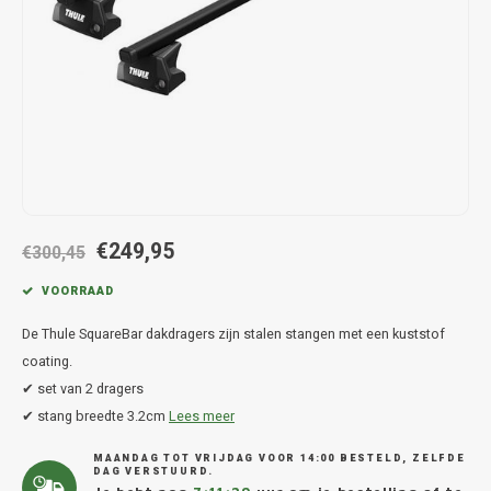
Hond
Trolleys
Chrys
Thule 
Fietskoffer
Hand, Heup en Body tassen
Citro
Thule
PickUp rek
Accessoires voor bij de tas
Cupra
Thule
Dakkoffertassen
Dacia
Thule
Dodg
€249,95
€300,45
Fiat
VOORRAAD
De Thule SquareBar dakdragers zijn stalen stangen met een kuststof
Ford
coating.
✔ set van 2 dragers
Hond
✔ stang breedte 3.2cm
Lees meer
Hyund
MAANDAG TOT VRIJDAG VOOR 14:00 BESTELD, ZELFDE
DAG VERSTUURD.