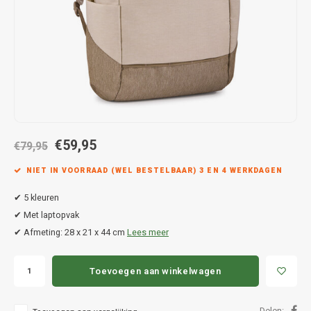
Hond
Trolleys
Chrys
Thule 
Fietskoffer
Hand, Heup en Body tassen
Citro
Thule
PickUp rek
Accessoires voor bij de tas
Cupra
Thule
Dakkoffertassen
Dacia
Thule
€59,95
Dodg
€79,95
NIET IN VOORRAAD (WEL BESTELBAAR) 3 EN 4 WERKDAGEN
Fiat
✔ 5 kleuren
Ford
✔ Met laptopvak
✔ Afmeting: 28 x 21 x 44 cm
Lees meer
Hond
Toevoegen aan winkelwagen
Hyund
Delen: