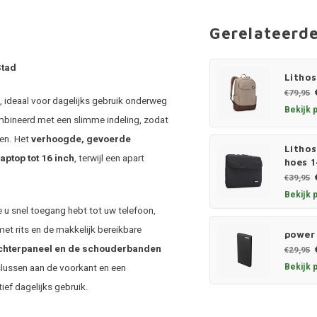
Gerelateerd
Stad
Lithos
€79,95
, ideaal voor dagelijks gebruik onderweg
Bekijk 
mbineerd met een slimme indeling, zodat
men. Het
verhoogde, gevoerde
Litho
ptop tot 16 inch
, terwijl een apart
hoes 1
€39,95
Bekijk 
 u snel toegang hebt tot uw telefoon,
et rits en de makkelijk bereikbare
power
chterpaneel en de schouderbanden
€29,95
Bekijk 
slussen aan de voorkant en een
ef dagelijks gebruik.