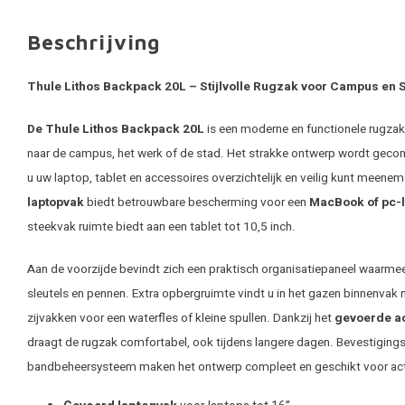
Beschrijving
Thule Lithos Backpack 20L – Stijlvolle Rugzak voor Campus en 
De Thule Lithos Backpack 20L
is een moderne en functionele rugzak
naar de campus, het werk of de stad. Het strakke ontwerp wordt geco
u uw laptop, tablet en accessoires overzichtelijk en veilig kunt meene
laptopvak
biedt betrouwbare bescherming voor een
MacBook of pc-la
steekvak ruimte biedt aan een tablet tot 10,5 inch.
Aan de voorzijde bevindt zich een praktisch organisatiepaneel waarmee
sleutels en pennen. Extra opbergruimte vindt u in het gazen binnenvak m
zijvakken voor een waterfles of kleine spullen. Dankzij het
gevoerde a
draagt de rugzak comfortabel, ook tijdens langere dagen. Bevestiging
bandbeheersysteem maken het ontwerp compleet en geschikt voor acti