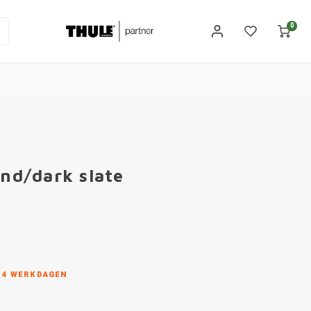
0
ond/dark slate
N 4 WERKDAGEN