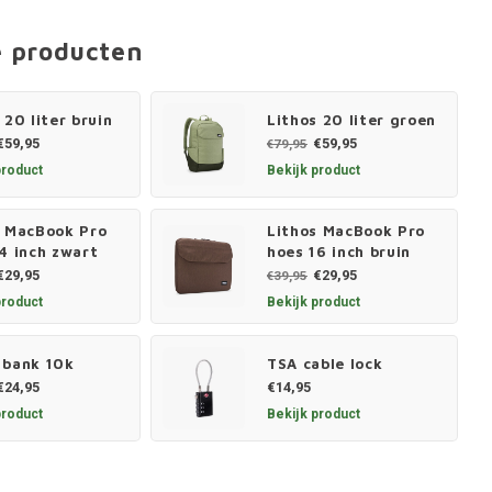
e producten
 20 liter bruin
Lithos 20 liter groen
€59,95
€59,95
€79,95
product
Bekijk product
s MacBook Pro
Lithos MacBook Pro
4 inch zwart
hoes 16 inch bruin
€29,95
€29,95
€39,95
product
Bekijk product
 bank 10k
TSA cable lock
€24,95
€14,95
product
Bekijk product