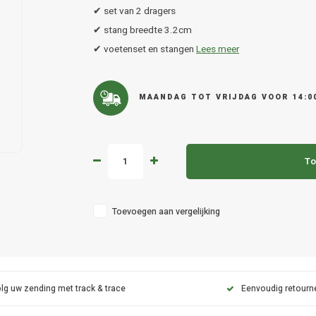
✔ set van 2 dragers
✔ stang breedte 3.2cm
✔ voetenset en stangen
Lees meer
MAANDAG TOT VRIJDAG VOOR 14:0
To
Toevoegen aan vergelijking
lg uw zending met track & trace
Eenvoudig retourn