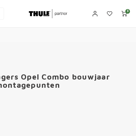
0
agers Opel Combo bouwjaar
 montagepunten