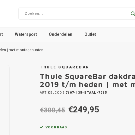
rt
Watersport
Onderdelen
Outlet
eden | met montagepunten
THULE SQUAREBAR
Thule SquareBar dakdr
2019 t/m heden | met
ARTIKELCODE
7107-135-STAAL-7015
€249,95
€300,45
VOORRAAD