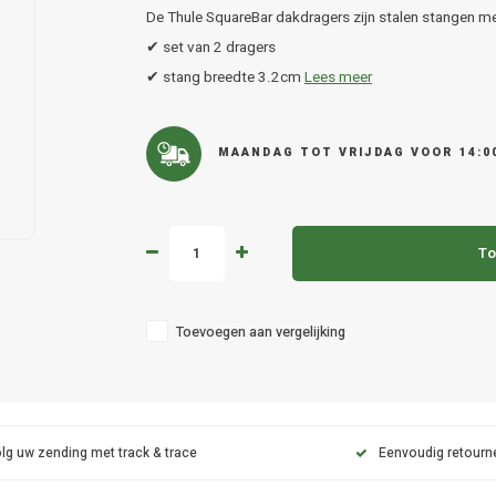
De Thule SquareBar dakdragers zijn stalen stangen me
✔ set van 2 dragers
✔ stang breedte 3.2cm
Lees meer
MAANDAG TOT VRIJDAG VOOR 14:0
To
Toevoegen aan vergelijking
lg uw zending met track & trace
Eenvoudig retourn