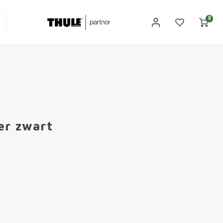
0
er zwart