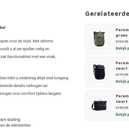
Gerelateerd
bel
Param
groen
orpen voor de stad. Met slimme
€159,95
Bekijk 
udt u al uw spullen veilig en
gzak functionaliteit met een strak,
Paramo
zwart
€179,95
akken hebt u onderweg altijd snel toegang
Bekijk 
ecterende details verhogen uw
m zorgen voor comfort tijdens langere
Paramo
zwart
€109,95
Bekijk 
are sluiting
egen de elementen