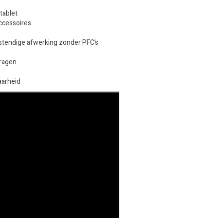
tablet
accessoires
stendige afwerking zonder PFC’s
dragen
aarheid