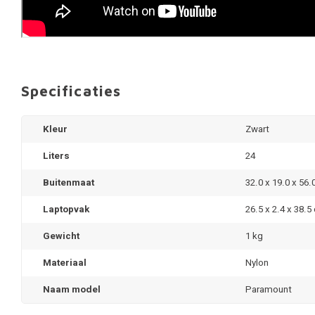
Specificaties
Kleur
Zwart
Liters
24
Buitenmaat
32.0 x 19.0 x 56
Laptopvak
26.5 x 2.4 x 38.5
Gewicht
1 kg
Materiaal
Nylon
Naam model
Paramount