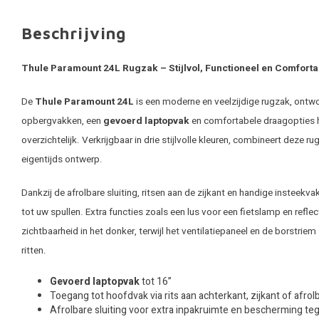
Beschrijving
Thule Paramount 24L Rugzak – Stijlvol, Functioneel en Comforta
De
Thule Paramount 24L
is een moderne en veelzijdige rugzak, ontw
opbergvakken, een
gevoerd laptopvak
en comfortabele draagopties ho
overzichtelijk. Verkrijgbaar in drie stijlvolle kleuren, combineert deze ru
eigentijds ontwerp.
Dankzij de afrolbare sluiting, ritsen aan de zijkant en handige insteekv
tot uw spullen. Extra functies zoals een lus voor een fietslamp en refl
zichtbaarheid in het donker, terwijl het ventilatiepaneel en de borstrie
ritten.
Gevoerd laptopvak
tot 16”
Toegang tot hoofdvak via rits aan achterkant, zijkant of afrolb
Afrolbare sluiting voor extra inpakruimte en bescherming t