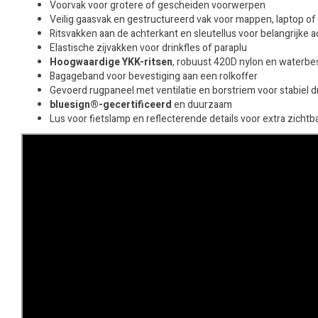
Voorvak voor grotere of gescheiden voorwerpen
Veilig gaasvak en gestructureerd vak voor mappen, laptop of 
Ritsvakken aan de achterkant en sleutellus voor belangrijke 
Elastische zijvakken voor drinkfles of paraplu
Hoogwaardige YKK-ritsen
, robuust 420D nylon en waterbe
Bagageband voor bevestiging aan een rolkoffer
Gevoerd rugpaneel met ventilatie en borstriem voor stabiel 
bluesign®-gecertificeerd
en duurzaam
Lus voor fietslamp en reflecterende details voor extra zichtb