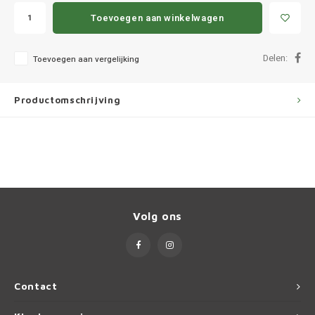
Ineos
Toevoegen aan winkelwagen
Infiniti
Delen:
Toevoegen aan vergelijking
Jagua
Productomschrijving
Jeep
Kia
Land 
Lexus
Volg ons
Lynk 
Mazd
Contact
Merc