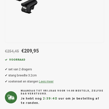
Hond
Trolleys
Chrys
Thule 
Fietskoffer
Hand, Heup en Body tassen
Citro
Thule
PickUp rek
Accessoires voor bij de tas
Cupra
Thule
Dakkoffertassen
Dacia
Thule
€209,95
Dodg
€254,45
VOORRAAD
Fiat
✔ set van 2 dragers
Ford
✔ stang breedte 3.2cm
✔ voetenset en stangen
Lees meer
Hond
MAANDAG TOT VRIJDAG VOOR 14:00 BESTELD, ZELFDE
DAG VERSTUURD.
Hyund
Je hebt nog
2:39:40
uur om je bestelling af
te ronden.