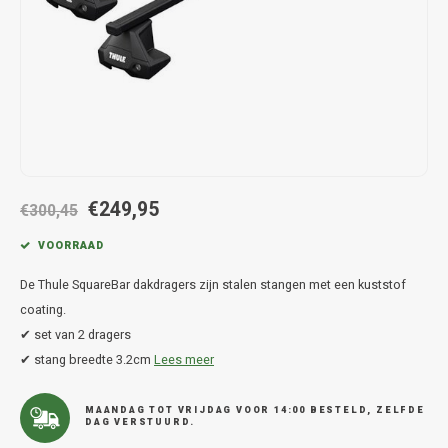
Hond
Trolleys
Chrys
Thule 
Fietskoffer
Hand, Heup en Body tassen
Citro
Thule
PickUp rek
Accessoires voor bij de tas
Cupra
Thule
Dakkoffertassen
Dacia
Thule
€249,95
Dodg
€300,45
VOORRAAD
Fiat
De Thule SquareBar dakdragers zijn stalen stangen met een kuststof
Ford
coating.
✔ set van 2 dragers
Hond
✔ stang breedte 3.2cm
Lees meer
Hyund
MAANDAG TOT VRIJDAG VOOR 14:00 BESTELD, ZELFDE
DAG VERSTUURD.