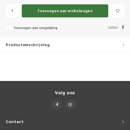
Ineos
Toevoegen aan winkelwagen
Infiniti
Delen:
Toevoegen aan vergelijking
Jagua
Jeep
Productomschrijving
Kia
Land 
Lexus
Volg ons
Lynk 
Mazd
Contact
Merc