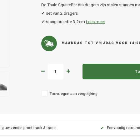
De Thule SquareBar dakdragers zijn stalen stangen me
✔ set van 2 dragers
✔ stang breedte 3.2cm
Lees meer
MAANDAG TOT VRIJDAG VOOR 14:0
To
Toevoegen aan vergelijking
lg uw zending met track & trace
Eenvoudig retourn