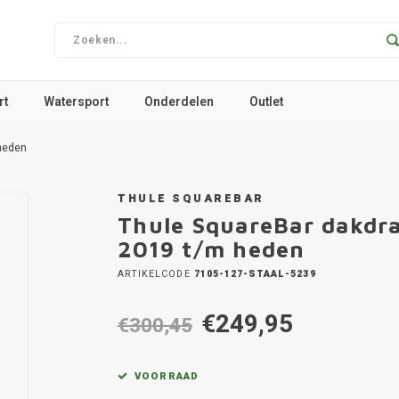
rt
Watersport
Onderdelen
Outlet
heden
THULE SQUAREBAR
Thule SquareBar dakdr
2019 t/m heden
ARTIKELCODE
7105-127-STAAL-5239
€249,95
€300,45
VOORRAAD