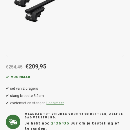
Hond
Trolleys
Chrys
Thule 
Fietskoffer
Hand, Heup en Body tassen
Citro
Thule
PickUp rek
Accessoires voor bij de tas
Cupra
Thule
Dakkoffertassen
Dacia
Thule
Dodg
€209,95
€254,45
Fiat
VOORRAAD
✔ set van 2 dragers
Ford
✔ stang breedte 3.2cm
✔ voetenset en stangen
Lees meer
Hond
MAANDAG TOT VRIJDAG VOOR 14:00 BESTELD, ZELFDE
Hyund
DAG VERSTUURD.
Je hebt nog
2:06:06
uur om je bestelling af
te ronden.