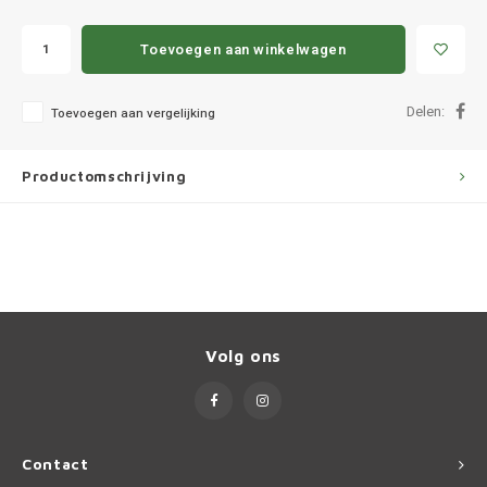
Ineos
Toevoegen aan winkelwagen
Infiniti
Delen:
Jagua
Toevoegen aan vergelijking
Jeep
Productomschrijving
Kia
Land 
Lexus
Volg ons
Lynk 
Mazd
Contact
Merc