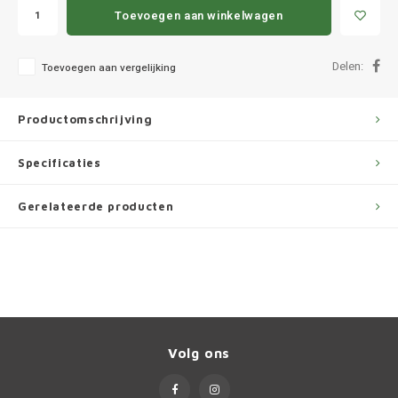
Ineos
Toevoegen aan winkelwagen
Infiniti
Delen:
Toevoegen aan vergelijking
Jagua
Productomschrijving
Jeep
Specificaties
Kia
Gerelateerde producten
Land 
Lexus
Lynk 
Volg ons
Mazd
Merc