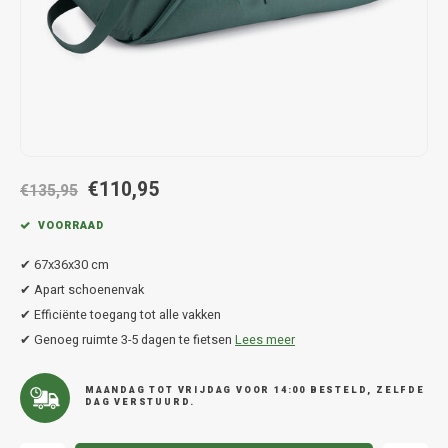
Hond
Trolleys
Chrys
Thule 
Fietskoffer
Hand, Heup en Body tassen
Citro
Thule
PickUp rek
Accessoires voor bij de tas
Cupra
Thule
Dakkoffertassen
Dacia
Thule
€110,95
€135,95
Dodg
VOORRAAD
Fiat
✔ 67x36x30 cm
✔ Apart schoenenvak
Ford
✔ Efficiënte toegang tot alle vakken
✔ Genoeg ruimte 3-5 dagen te fietsen
Lees meer
Hond
MAANDAG TOT VRIJDAG VOOR 14:00 BESTELD, ZELFDE
Hyund
DAG VERSTUURD.