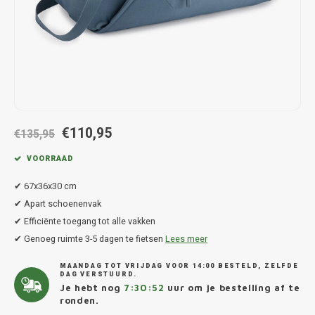
Hond
Trolleys
Chrys
Thule 
Fietskoffer
Hand, Heup en Body tassen
Citro
Thule
PickUp rek
Accessoires voor bij de tas
Cupra
Thule
Dakkoffertassen
Dacia
Thule
€110,95
€135,95
Dodg
VOORRAAD
Fiat
✔ 67x36x30 cm
✔ Apart schoenenvak
Ford
✔ Efficiënte toegang tot alle vakken
✔ Genoeg ruimte 3-5 dagen te fietsen
Lees meer
Hond
MAANDAG TOT VRIJDAG VOOR 14:00 BESTELD, ZELFDE
DAG VERSTUURD.
Hyund
Je hebt nog
7:30:51
uur om je bestelling af te
ronden.