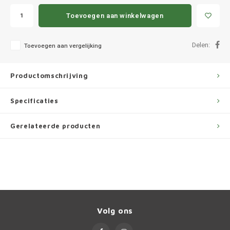
Ineos
Toevoegen aan winkelwagen
Infiniti
Delen:
Toevoegen aan vergelijking
Jagua
Productomschrijving
Jeep
Specificaties
Kia
Gerelateerde producten
Land 
Lexus
Lynk 
Mazd
Volg ons
Merc