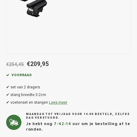
Hond
Trolleys
Chrys
Thule 
Fietskoffer
Hand, Heup en Body tassen
Citro
Thule
PickUp rek
Accessoires voor bij de tas
Cupra
Thule
Dakkoffertassen
Dacia
Thule
€209,95
Dodg
€254,45
VOORRAAD
Fiat
✔ set van 2 dragers
Ford
✔ stang breedte 3.2cm
✔ voetenset en stangen
Lees meer
Hond
MAANDAG TOT VRIJDAG VOOR 14:00 BESTELD, ZELFDE
DAG VERSTUURD.
Hyund
Je hebt nog
7:42:14
uur om je bestelling af te
ronden.