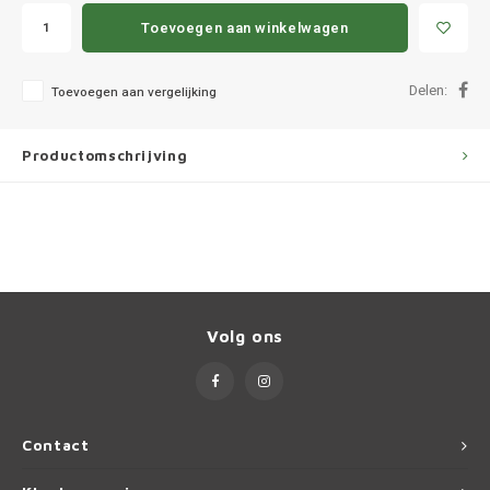
Ineos
Toevoegen aan winkelwagen
Infiniti
Delen:
Toevoegen aan vergelijking
Jagua
Productomschrijving
Jeep
Kia
Land 
Lexus
Volg ons
Lynk 
Mazd
Contact
Merc