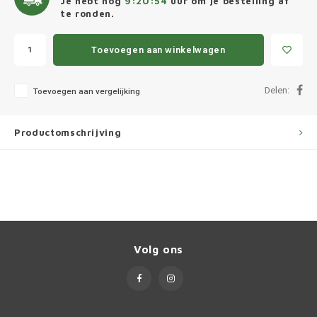
Je hebt nog
9:20:54
uur om je bestelling af
Ineos
te ronden.
Infiniti
Toevoegen aan winkelwagen
Jagua
Delen:
Toevoegen aan vergelijking
Jeep
Productomschrijving
Kia
Land 
Lexus
Lynk 
Volg ons
Mazd
Merc