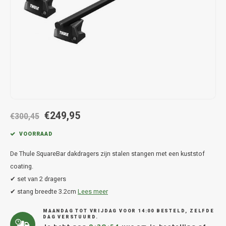
Hond
Trolleys
Chrys
Thule 
Fietskoffer
Hand, Heup en Body tassen
Citro
Thule
PickUp rek
Accessoires voor bij de tas
Cupra
Thule
Dakkoffertassen
Dacia
Thule
Dodg
€249,95
€300,45
Fiat
VOORRAAD
De Thule SquareBar dakdragers zijn stalen stangen met een kuststof
Ford
coating.
✔ set van 2 dragers
Hond
✔ stang breedte 3.2cm
Lees meer
Hyund
MAANDAG TOT VRIJDAG VOOR 14:00 BESTELD, ZELFDE
DAG VERSTUURD.