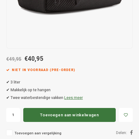
Hond
Trolleys
Chrys
Thule 
Fietskoffer
Hand, Heup en Body tassen
Citro
Thule
PickUp rek
Accessoires voor bij de tas
Cupra
Thule
Dakkoffertassen
Dacia
Thule
€40,95
€49,95
Dodg
NIET IN VOORRAAD (PRE-ORDER)
Fiat
✔ 3 liter
✔ Makkelijk op te hangen
Ford
✔ Twee waterbestendige vakken
Lees meer
Hond
Toevoegen aan winkelwagen
Hyund
Delen:
Toevoegen aan vergelijking