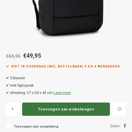
Hond
Trolleys
Chrys
Thule 
Fietskoffer
Hand, Heup en Body tassen
Citro
Thule
PickUp rek
Accessoires voor bij de tas
Cupra
Thule
Dakkoffertassen
Dacia
Thule
€49,95
€69,95
Dodg
NIET IN VOORRAAD (WEL BESTELBAAR) 3 EN 4 WERKDAGEN
Fiat
✔ 5 kleuren
✔ met laptopvak
Ford
✔ afmeting: 27 x 20 x 43 cm
Lees meer
Hond
Toevoegen aan winkelwagen
Hyund
Delen:
Toevoegen aan vergelijking