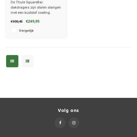
montagepunten
De Thule SquareBar
Tesla
dakdragers zijn stalen stangen
met een kuststof coating.
✔ set van 2 dragers
Toyot
€249,95
€300,45
✔ stang breedte 3.2cm
Vergelijk
Volks
Volvo
Xpeng
Zeekr
Volg ons