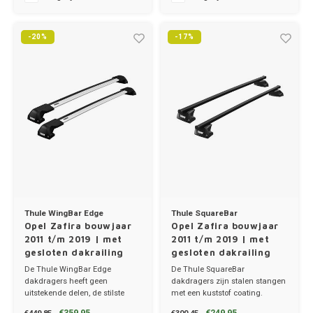
Ineos
Infiniti
-20%
-17%
Jagua
Jeep
Kia
Land 
Lexus
Thule WingBar Edge
Thule SquareBar
Opel Zafira bouwjaar
Opel Zafira bouwjaar
2011 t/m 2019 | met
2011 t/m 2019 | met
Lynk 
gesloten dakrailing
gesloten dakrailing
De Thule WingBar Edge
De Thule SquareBar
Mazd
dakdragers heeft geen
dakdragers zijn stalen stangen
uitstekende delen, de stilste
met een kuststof coating.
dakdragers!
✔ set van 2 dragers
Merc