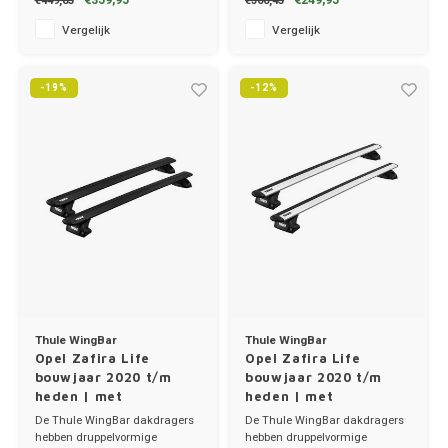
€359,95
€249,95
€449,85
€300,45
✔ set van 2 dragers
✔ stang breedte 3.2cm
✔ stang breedte 8cm
Vergelijk
Vergelijk
MG
-19%
-12%
Mini
Mitsu
Nio
Nissa
Opel
Thule WingBar
Thule WingBar
Opel Zafira Life
Opel Zafira Life
Peuge
bouwjaar 2020 t/m
bouwjaar 2020 t/m
heden | met
heden | met
montagepunten
montagepunten
Poles
De Thule WingBar dakdragers
De Thule WingBar dakdragers
hebben druppelvormige
hebben druppelvormige