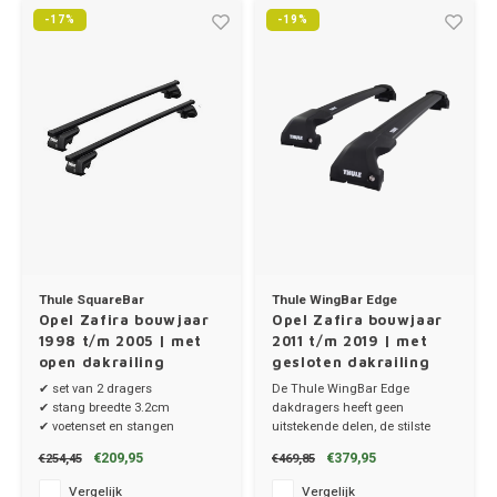
Trolleys
Chrys
-17%
-19%
Thule 
Hond
Hand, Heup en Body tassen
Citro
Thule
Fietskoffer
Accessoires voor bij de tas
Cupra
Thule
PickUp rek
Dakkoffertassen
Dacia
Thule
Dodg
Fiat
Thule SquareBar
Thule WingBar Edge
Opel Zafira bouwjaar
Opel Zafira bouwjaar
Ford
1998 t/m 2005 | met
2011 t/m 2019 | met
open dakrailing
gesloten dakrailing
✔ set van 2 dragers
De Thule WingBar Edge
Hond
✔ stang breedte 3.2cm
dakdragers heeft geen
✔ voetenset en stangen
uitstekende delen, de stilste
dakdragers!
Hyund
€209,95
€379,95
€254,45
€469,85
✔ set van 2 dragers
✔ stang breedte 8cm
Vergelijk
Vergelijk