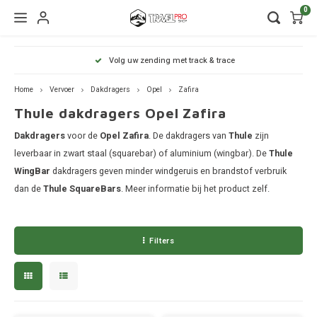
0
Hoofdmenu / wintersport
Hoofdmenu / onderdelen
Hoofdmenu / watersport
Hoofdmenu / vervoer
Hoofdmenu / tassen
Hoofdmenu / fietsen
Hoofdmenu
Hoofdmenu
Hoofdmenu
Volg uw zending met track & trace
kinderdrager
Wintersport
Onderdelen
Watersport
Vervoer
Fietsen
Tassen
Home
Vervoer
Dakdragers
Opel
Zafira
Thule dakdragers Opel Zafira
Wandelrugzakken
Fietsendragers
Skibox
Sup dragers
Dakdrager onderdelen
Aiway
Duffel
Dak f
Thule
Dakdragers
Dakdragers
voor de
Opel Zafira
. De dakdragers van
Thule
zijn
Lapto
Camera tassen
Fietskarren
Ski en snowboarddragers
Surfboard dragers
Dakkoffers onderdelen
Alfa 
Duffel
Trekh
leverbaar in zwart staal (squarebar) of aluminium (wingbar). De
Thule
Thule
WingBar
dakdragers geven minder windgeruis en brandstof verbruik
Organ
Daktenten
Drinkrugtassen
Fietskar accessoires
Skitassen
Kajak en kanodragers
Fietsendrager onderdelen
Audi
Duffel
Achte
dan de
Thule SquareBars
. Meer informatie bij het product zelf.
Thule
Pakta
Dakkoffers
Duffels
Fietstassen
Snowboardtassen
Sleutels en slotjes
BMW
Duffel
Thule
Filters
Rekken
Kinderdragers
Fietszitjes
Frameklemmen
BYD
Duffel
Thule
Trekhaakkoffers
Laptoptassen
Chevr
Duffel
Thule
Trekhaaktent