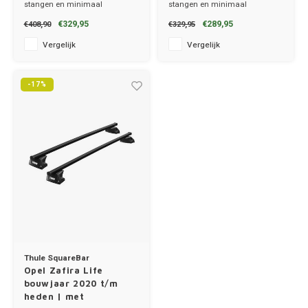
stangen en minimaal
stangen en minimaal
Porsc
windgeruis.
windgeruis.
€329,95
€289,95
€408,90
€329,95
✔ set van 2 dragers
✔ set van 2 dragers
✔ stang breedte 8cm
✔ stang breedte 8cm
Vergelijk
Vergelijk
Renau
Saab
-17%
Seat
Skoda
Smart
Ssang
Subar
Thule SquareBar
Opel Zafira Life
bouwjaar 2020 t/m
Suzuk
heden | met